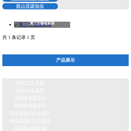
舞台搭建验收
第三方验收标准
共 1 条记录 1 页
产品展示
电动上悬天窗
泳池开合屋顶
手动蜂巢遮阳帘
电动蜂巢遮阳帘
电动遮阳FSS天棚帘
电动遮阳FTS天棚帘
消防联动控制箱