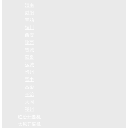
渭南
咸阳
宝鸡
铜川
西安
陕西
晋城
阳泉
运城
忻州
晋中
吕梁
长治
大同
朔州
临汾开窗机
太原开窗机