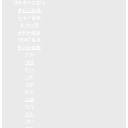
郑州电动遮阳帘
商丘开窗机
新乡开窗机
验收公司
开封开窗机
河南开窗机
郑州开窗机
云浮
河源
潮州
汕尾
揭阳
韶关
清远
阳江
茂名
梅州