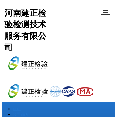
河南建正检
验检测技术
服务有限公
司
首页
公司简介