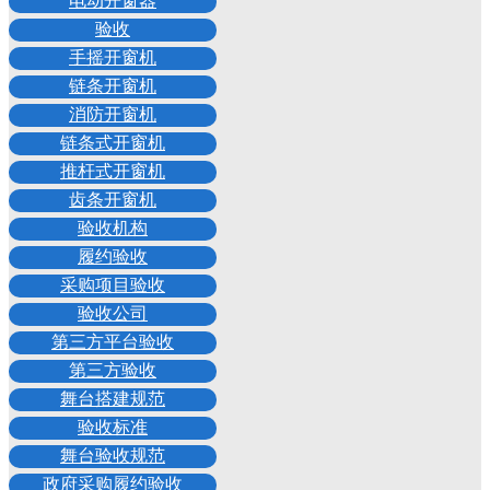
电动开窗器
验收
手摇开窗机
链条开窗机
消防开窗机
链条式开窗机
推杆式开窗机
齿条开窗机
验收机构
履约验收
采购项目验收
验收公司
第三方平台验收
第三方验收
舞台搭建规范
验收标准
舞台验收规范
政府采购履约验收