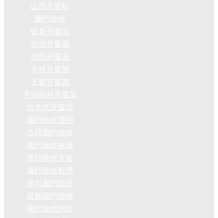
山西开窗机
履约验收
链条开窗器
自动开窗器
消防开窗器
平移开窗器
天窗开窗器
手动摇杆开窗器
齿条式开窗器
履约验收费用
合同履约验收
履约验收标准
履约验收方案
履约验收程序
参与履约验收
采购履约验收
履约验收内容