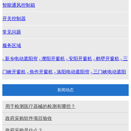
智能通风控制箱
开关控制器
常见问题
服务区域
- 新乡电动遮阳帘
- 濮阳开窗机
- 安阳开窗机
- 鹤壁开窗机
- 三
门峡开窗机
- 焦作开窗机
- 洛阳电动遮阳帘
- 三门峡电动遮阳
帘
- 周口电动遮阳帘
- 商丘电动遮阳帘
- 许昌电动遮阳帘
- 开
新闻动态
封电动遮阳帘
- 河南电动遮阳帘
- 郑州电动遮阳帘
- 商丘开窗
用于检测医疗器械的检测有哪些？
机
- 新乡开窗机
- 验收公司
- 开封开窗机
- 河南开窗机
- 郑州
政府采购软件项目验收
开窗机
- 云浮
- 河源
- 潮州
- 汕尾
- 揭阳
- 韶关
- 清远
- 阳江
政府采购是什么？