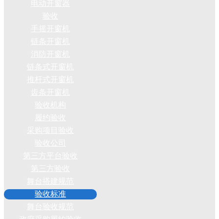
电动开窗器
验收
手摇开窗机
链条开窗机
消防开窗机
链条式开窗机
推杆式开窗机
齿条开窗机
验收机构
履约验收
采购项目验收
验收公司
第三方平台验收
第三方验收
舞台搭建规范
验收标准
舞台验收规范