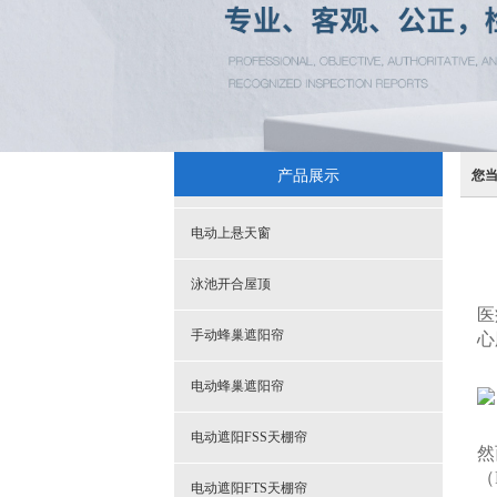
产品展示
您
电动上悬天窗
泳池开合屋顶
医
手动蜂巢遮阳帘
心
电动蜂巢遮阳帘
电动遮阳FSS天棚帘
然
（
电动遮阳FTS天棚帘