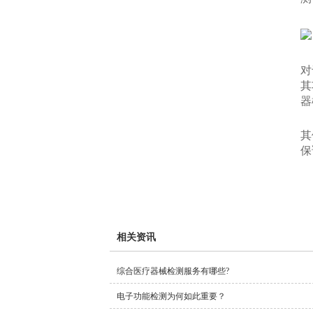
- 揭阳
- 韶关
- 清远
对
其
- 阳江
器
- 茂名
其
保
- 梅州
- 肇庆
- 湛江
相关资讯
- 江门
综合医疗器械检测服务有哪些?
- 汕头
电子功能检测为何如此重要？