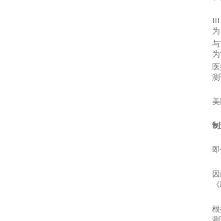
- 商丘开窗机
- 采购履约验收
I
- 新乡开窗机
- 履约验收内容
为
与
- 验收公司
- 电动开窗器
为
医
- 开封开窗机
测
- 河南开窗机
美
- 郑州开窗机
制
- 云浮
即
- 河源
因
- 潮州
《
- 汕尾
根
测