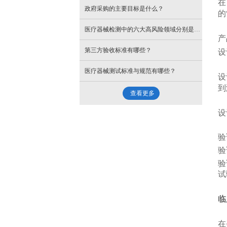
- 平移开窗器
- 消防开窗机
在
舞台验收规范
政府采购的主要目标是什么？
的
- 焦作开窗机
- 天窗开窗器
- 链条式开窗机
政府采购履约验收
医疗器械检测中的六大高风险领域分别是什么？
产
- 洛阳电动遮阳帘
- 手动摇杆开窗器
- 推杆式开窗机
舞台搭建验收
第三方验收标准有哪些？
设
- 三门峡电动遮阳帘
- 齿条式开窗器
- 齿条开窗机
医疗器械测试标准与规范有哪些？
设
到
- 周口电动遮阳帘
- 履约验收费用
- 验收机构
查看更多
设
- 商丘电动遮阳帘
- 合同履约验收
- 履约验收
- 许昌电动遮阳帘
验
- 履约验收标准
- 采购项目验收
验
- 开封电动遮阳帘
- 履约验收方案
- 验收公司
验
试
- 河南电动遮阳帘
- 履约验收程序
- 第三方平台验收
临
- 郑州电动遮阳帘
- 参与履约验收
- 第三方验收
在