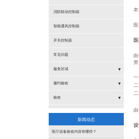
本
消防联动控制箱
医
智能通风控制箱
医
开关控制器
常见问题
由
类
服务区域
一
- 新乡电动遮阳帘
履约验收
二
二
- 濮阳开窗机
- 链条开窗器
验收
由
- 安阳开窗机
- 自动开窗器
- 手摇开窗机
舞台搭建规范
新闻动态
- 鹤壁开窗机
设
- 消防开窗器
- 链条开窗机
验收标准
医疗设备验收内容有哪些？
- 三门峡开窗机