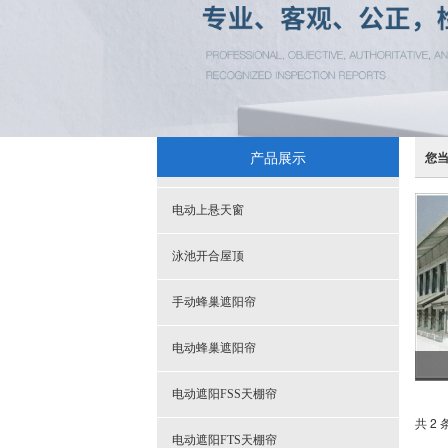
产品展示
您
电动上悬天窗
泳池开合屋顶
手动蜂巢遮阳帘
电动蜂巢遮阳帘
电动遮阳FSS天棚帘
共 2 
电动遮阳FTS天棚帘