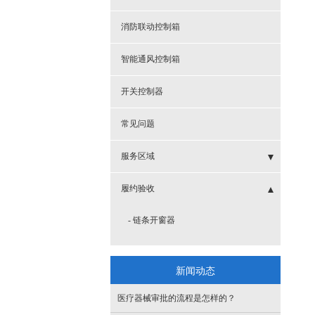
消防联动控制箱
智能通风控制箱
开关控制器
常见问题
服务区域
- 新乡电动遮阳帘
履约验收
- 濮阳开窗机
- 链条开窗器
- 安阳开窗机
- 自动开窗器
新闻动态
- 鹤壁开窗机
- 消防开窗器
医疗器械审批的流程是怎样的？
- 三门峡开窗机