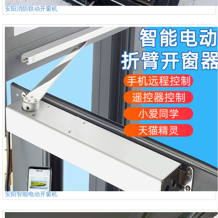
安阳消防联动开窗机
安阳智能电动开窗机