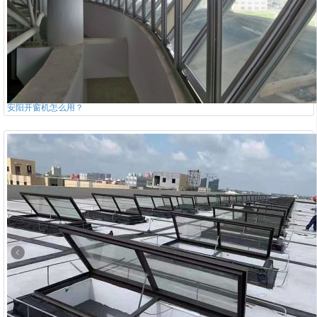
安阳开窗机怎么用？