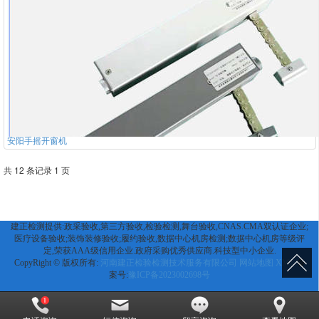
安阳手摇开窗机
共 12 条记录 1 页
建正检测提供:政采验收,第三方验收,检验检测,舞台验收,CNAS.CMA双认证企业;
医疗设备验收;装饰装修验收;履约验收,数据中心机房检测;数据中心机房等级评
定,荣获AAA级信用企业.政府采购优秀供应商.科技型中小企业.
CopyRight © 版权所有:
河南建正检验检测技术服务有限公司
网站地图
XML
备
案号:
豫ICP备2023002698号