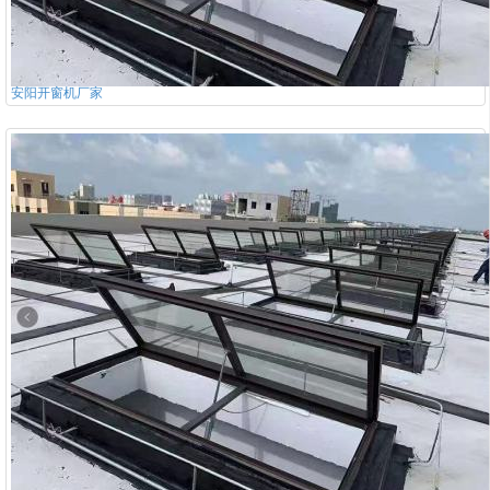
安阳开窗机厂家