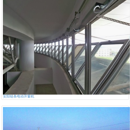
安阳链条电动开窗机