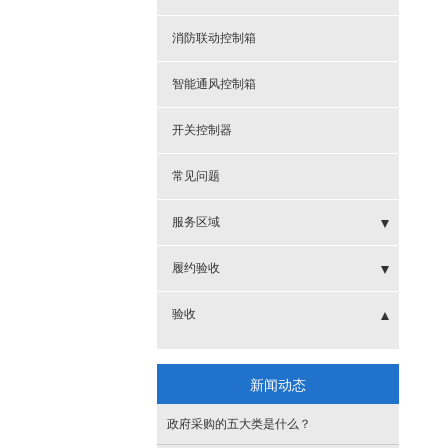
消防联动控制箱
智能通风控制箱
开关控制器
常见问题
服务区域
- 新乡电动遮阳帘
履约验收
- 濮阳开窗机
- 链条开窗器
验收
- 安阳开窗机
- 自动开窗器
- 手摇开窗机
新闻动态
- 鹤壁开窗机
- 消防开窗器
- 链条开窗机
政府采购的五大类是什么？
- 三门峡开窗机