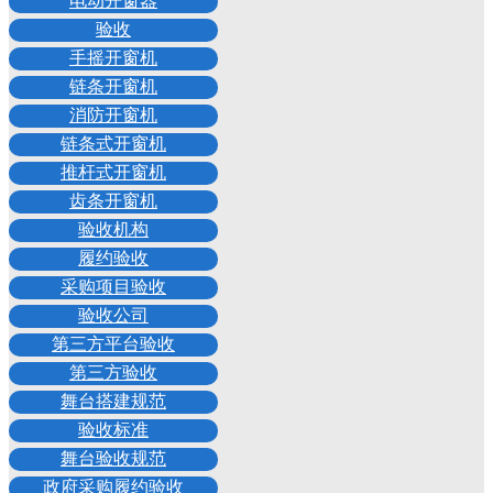
电动开窗器
验收
手摇开窗机
链条开窗机
消防开窗机
链条式开窗机
推杆式开窗机
齿条开窗机
验收机构
履约验收
采购项目验收
验收公司
第三方平台验收
第三方验收
舞台搭建规范
验收标准
舞台验收规范
政府采购履约验收