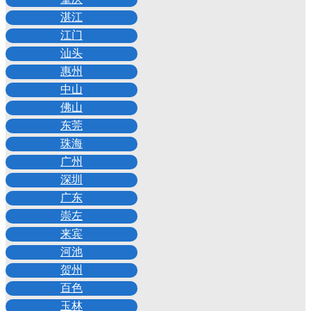
湛江
江门
汕头
惠州
中山
佛山
东莞
珠海
广州
深圳
广东
崇左
来宾
河池
贺州
百色
玉林