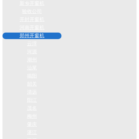
新乡开窗机
验收公司
开封开窗机
河南开窗机
郑州开窗机
云浮
河源
潮州
汕尾
揭阳
韶关
清远
阳江
茂名
梅州
肇庆
湛江