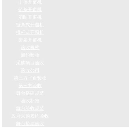
手摇开窗机
链条开窗机
消防开窗机
链条式开窗机
推杆式开窗机
齿条开窗机
验收机构
履约验收
采购项目验收
验收公司
第三方平台验收
第三方验收
舞台搭建规范
验收标准
舞台验收规范
政府采购履约验收
舞台搭建验收