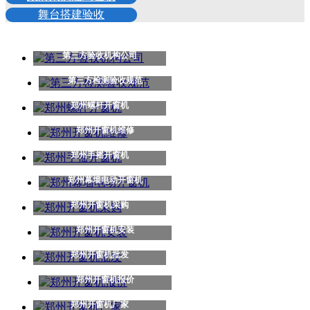
舞台搭建验收
第三方验收机构公司
第三方检测验收规范
郑州螺杆开窗机
郑州开窗机维修
郑州手摇开窗机
郑州幕墙电动开窗机
郑州开窗机采购
郑州开窗机安装
郑州开窗机批发
郑州开窗机报价
郑州开窗机厂家