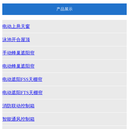
产品展示
电动上悬天窗
泳池开合屋顶
手动蜂巢遮阳帘
电动蜂巢遮阳帘
电动遮阳FSS天棚帘
电动遮阳FTS天棚帘
消防联动控制箱
智能通风控制箱